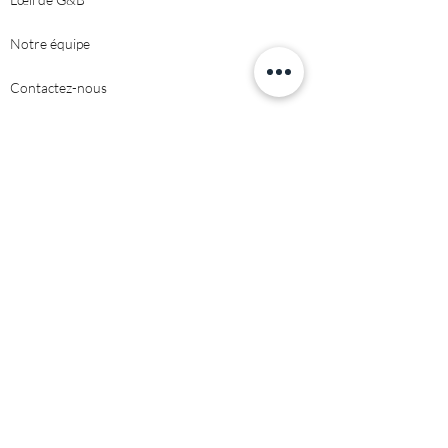
Notre équipe
Contactez-nous
NOS RECHERCHES COLLABORATIVES
Réduire l'empreinte carbone par l'action de ses
collaborateurs
NOTRE CHAIRE
Transition écologique, Travail & Territoires
NOS RECHERCHES INTERVENTIONS
CONSEIL & RECHERCHE
©2021 green & blue.