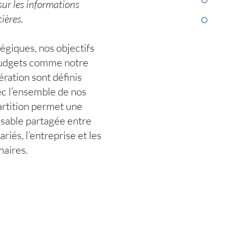
sur les informations
ières.
égiques, nos objectifs
udgets comme notre
ation sont définis
c l’ensemble de nos
artition permet une
nsable partagée entre
riés, l’entreprise et les
naires.