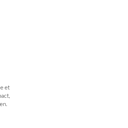
e et
act,
en.