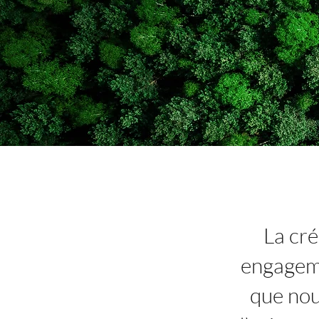
La cré
engageme
que nou