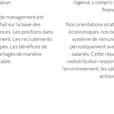
hacun.
l’agence, y compris 
financ
e de management est
 fait sur la base des
Nos orientations strat
ces. Les positions dans
économiques, nos b
urnent. Les recrutements
système de rémunér
uipes. Les bénéfices de
périodiquement ave
partagés de manière
salariés. Cette rép
table.
redistribution respo
l’environnement, les sala
action