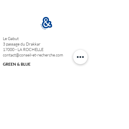
Le Gabut
3 passage du Drakkar
17000 - LA ROCHELLE
contact@conseil-et-recherche.com
GREEN & BLUE
Nous connaître
Nos engagements RSE
L'
œ
il de G&B
Notre équipe
Contactez-nous