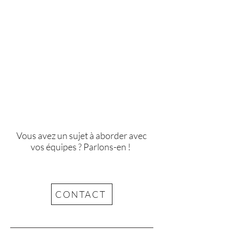
La version
« espaces et
organisation du travail »
de
notre jeu est déjà sortie, et a
été testée avec succès auprès
de plusieurs équipes !
Vous avez un sujet à aborder avec
vos équipes ? Parlons-en !
CONTACT